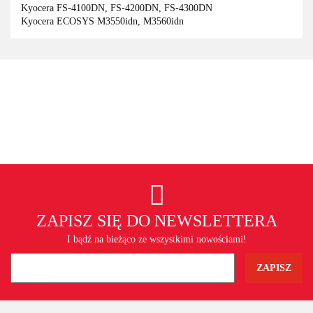
Kyocera FS-4100DN, FS-4200DN, FS-4300DN
Kyocera ECOSYS M3550idn, M3560idn
ZAPISZ SIĘ DO NEWSLETTERA
I bądź na bieżąco ze wszystkimi nowościami!