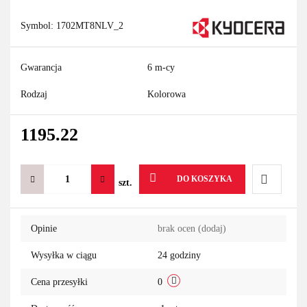
Symbol:
1702MT8NLV_2
Gwarancja
6 m-cy
Rodzaj
Kolorowa
1195.22
DO KOSZYKA
szt.
Do
Opinie
brak ocen
(dodaj)
przechowa
Wysyłka w ciągu
24 godziny
Cena przesyłki
0