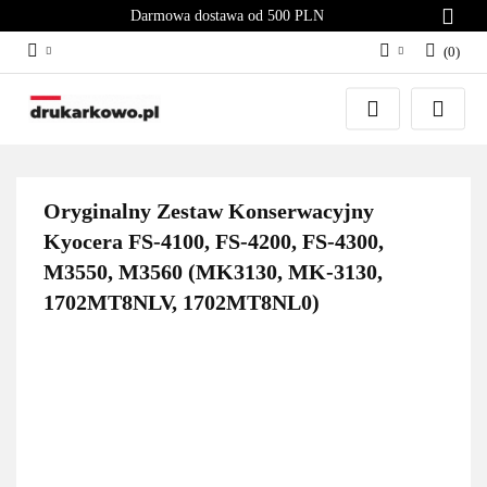
Darmowa dostawa od 500 PLN
(
0
)
Zaloguj się
Załóż konto
Dodaj zgłoszenie
Zgody cookies
Oryginalny Zestaw Konserwacyjny
Kyocera FS-4100, FS-4200, FS-4300,
M3550, M3560 (MK3130, MK-3130,
1702MT8NLV, 1702MT8NL0)