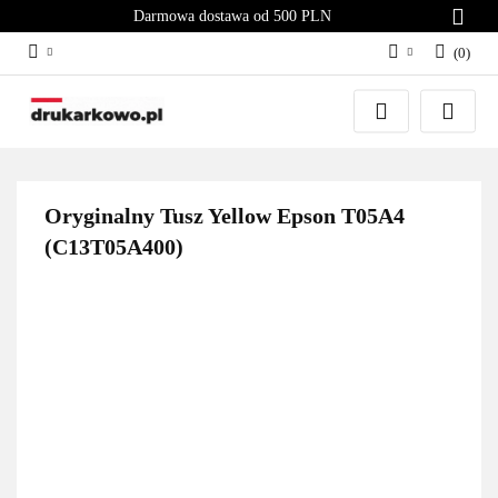
Darmowa dostawa od 500 PLN
(
0
)
Zaloguj się
Załóż konto
Dodaj zgłoszenie
Zgody cookies
Oryginalny Tusz Yellow Epson T05A4
(C13T05A400)