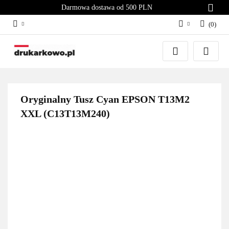
Darmowa dostawa od 500 PLN
(
0
)
Zaloguj się
Załóż konto
Dodaj zgłoszenie
Zgody cookies
Oryginalny Tusz Cyan EPSON T13M2
XXL (C13T13M240)