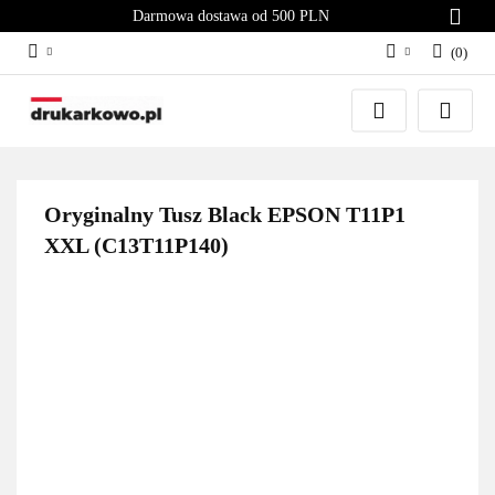
Darmowa dostawa od 500 PLN
(
0
)
Zaloguj się
Załóż konto
Dodaj zgłoszenie
Zgody cookies
Oryginalny Tusz Black EPSON T11P1
XXL (C13T11P140)