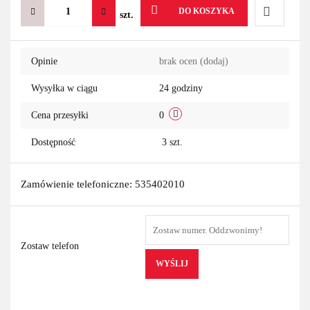
DO KOSZYKA
szt.
Do
Opinie
brak ocen
(dodaj)
przechowa
Wysyłka w ciągu
24 godziny
Cena przesyłki
0
Dostępność
3
szt.
Zamówienie telefoniczne: 535402010
Zostaw telefon
WYŚLIJ