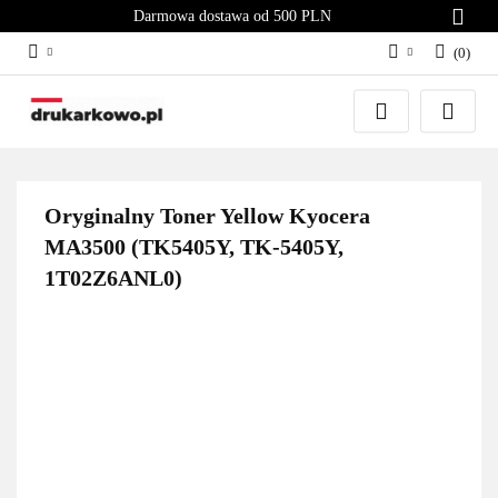
Darmowa dostawa od 500 PLN
(
0
)
Zaloguj się
Załóż konto
Dodaj zgłoszenie
Zgody cookies
Oryginalny Toner Yellow Kyocera
MA3500 (TK5405Y, TK-5405Y,
1T02Z6ANL0)