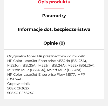
Opis produktu
Parametry
Informacje dot. bezpieczeństwa
Opinie (0)
Oryginalny toner HP przeznaczony do modeli:
HP Color LaserJet Enterprise M552dn (B5L23A),
M553dn (B5L25A), M553n (B5L24A), M553x (B5L26A),
M577dn MFP (B5L46A), M577f MFP (B5L47A)
HP Color LaserJet Enterprise Flow M577c MFP
(B5L54A)
Odpowiednik:
508X CF362X
508XC CF362XC