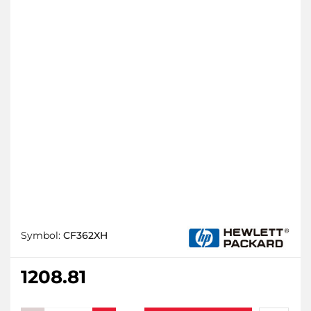
Symbol:
CF362XH
1208.81