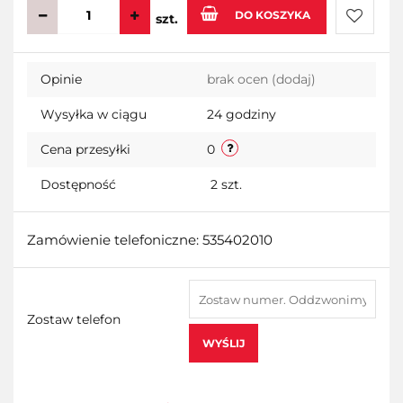
DO KOSZYKA
szt.
Do
Opinie
brak ocen
(dodaj)
przecho
Wysyłka w ciągu
24 godziny
Cena przesyłki
0
Dostępność
2
szt.
Zamówienie telefoniczne: 535402010
Zostaw telefon
WYŚLIJ