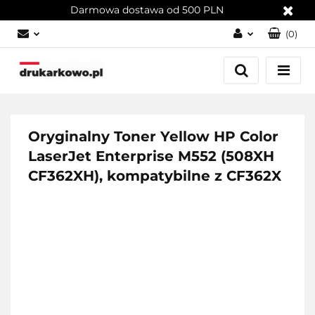
Darmowa dostawa od 500 PLN
(
0
)
Zaloguj się
Załóż konto
Dodaj zgłoszenie
Zgody cookies
Oryginalny Toner Yellow HP Color
LaserJet Enterprise M552 (508XH
CF362XH), kompatybilne z CF362X