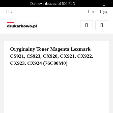
Darmowa dostawa od 500 PLN
(
0
)
Zaloguj się
Załóż konto
Dodaj zgłoszenie
Zgody cookies
Oryginalny Toner Magenta Lexmark
CS921, CS923, CX920, CX921, CX922,
CX923, CX924 (76C00M0)