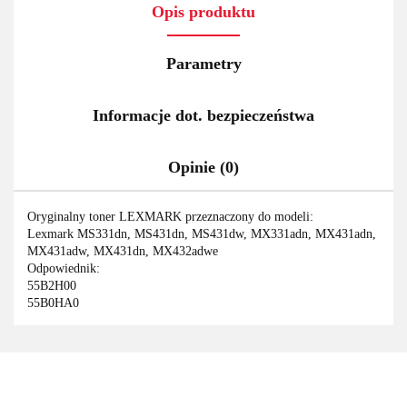
Opis produktu
Parametry
Informacje dot. bezpieczeństwa
Opinie (0)
Oryginalny toner LEXMARK przeznaczony do modeli:
Lexmark MS331dn, MS431dn, MS431dw, MX331adn, MX431adn,
MX431adw, MX431dn, MX432adwe
Odpowiednik:
55B2H00
55B0HA0