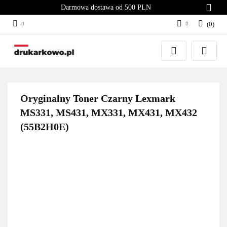
Darmowa dostawa od 500 PLN
(
0
)
Zaloguj się
Załóż konto
Dodaj zgłoszenie
Zgody cookies
Oryginalny Toner Czarny Lexmark
MS331, MS431, MX331, MX431, MX432
(55B2H0E)