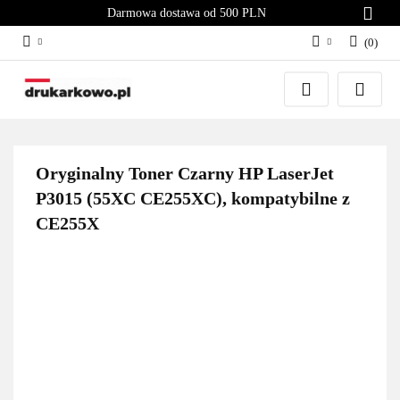
Darmowa dostawa od 500 PLN
(
0
)
Zaloguj się
Załóż konto
Dodaj zgłoszenie
Zgody cookies
Oryginalny Toner Czarny HP LaserJet
P3015 (55XC CE255XC), kompatybilne z
CE255X