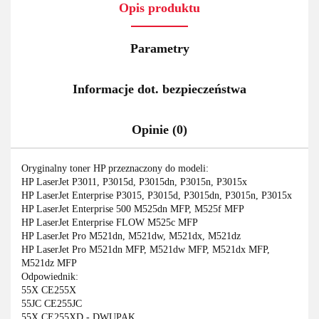
Opis produktu
Parametry
Informacje dot. bezpieczeństwa
Opinie (0)
Oryginalny toner HP przeznaczony do modeli:
HP LaserJet P3011, P3015d, P3015dn, P3015n, P3015x
HP LaserJet Enterprise P3015, P3015d, P3015dn, P3015n, P3015x
HP LaserJet Enterprise 500 M525dn MFP, M525f MFP
HP LaserJet Enterprise FLOW M525c MFP
HP LaserJet Pro M521dn, M521dw, M521dx, M521dz
HP LaserJet Pro M521dn MFP, M521dw MFP, M521dx MFP,
M521dz MFP
Odpowiednik:
55X CE255X
55JC CE255JC
55X CE255XD - DWUPAK