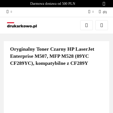
Darmowa dostawa od 500 PLN
(
0
)
Zaloguj się
Załóż konto
Dodaj zgłoszenie
Zgody cookies
Oryginalny Toner Czarny HP LaserJet
Enterprise M507, MFP M528 (89YC
CF289YC), kompatybilne z CF289Y