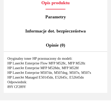
Opis produktu
Parametry
Informacje dot. bezpieczeństwa
Opinie (0)
Oryginalny toner HP przeznaczony do modeli:
HP LaserJet Enterprise Flow MFP M528c, MFP M528z
HP LaserJet Enterprise MFP M528dn, MFP M528f
HP LaserJet Enterprise M507dn, M507dng, M507n, M507x
HP LaserJet Managed E50145dn, E52645c, E52645dn
Odpowiednik:
89Y CF289Y