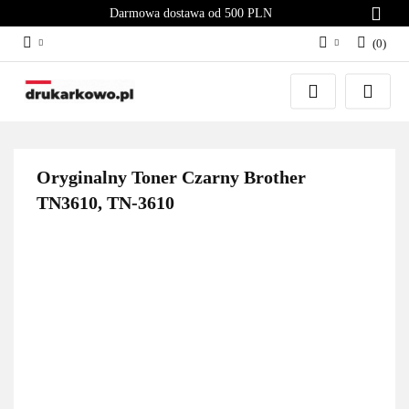
Darmowa dostawa od 500 PLN
(
0
)
Zaloguj się
Załóż konto
Dodaj zgłoszenie
Zgody cookies
Oryginalny Toner Czarny Brother
TN3610, TN-3610