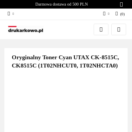
Darmowa dostawa od 500 PLN
(
0
)
Zaloguj się
Załóż konto
Dodaj zgłoszenie
Zgody cookies
Oryginalny Toner Cyan UTAX CK-8515C,
CK8515C (1T02NHCUT0, 1T02NHCTA0)