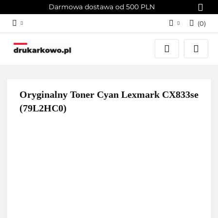
Darmowa dostawa od 500 PLN
(
0
)
Zaloguj się
Załóż konto
Dodaj zgłoszenie
Zgody cookies
Oryginalny Toner Cyan Lexmark CX833se
(79L2HC0)