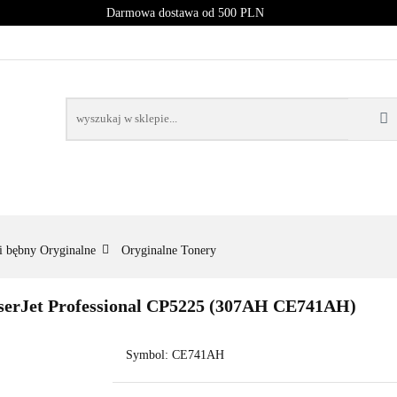
Darmowa dostawa od 500 PLN
PROMOCJE
NOWOŚCI
BESTSELLERY
BLOG
NOWOŚCI
BESTSELLERY
i bębny Oryginalne
Oryginalne Tonery
serJet Professional CP5225 (307AH CE741AH)
Symbol:
CE741AH