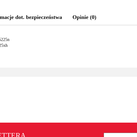
macje dot. bezpieczeństwa
Opinie (0)
5225n
25xh
LETTERA