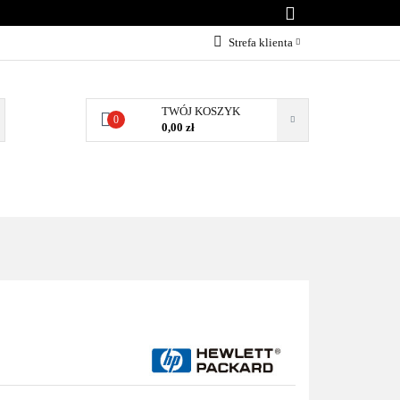
KONTAKT
Strefa klienta
Zaloguj się
Załóż konto
TWÓJ KOSZYK
0
0,00 zł
Dodaj zgłoszenie
Zgody cookies
BLOG
KONTAKT