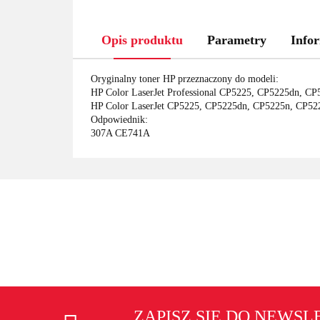
Opis produktu
Parametry
Infor
Oryginalny toner HP przeznaczony do modeli:
HP Color LaserJet Professional CP5225, CP5225dn, CP
HP Color LaserJet CP5225, CP5225dn, CP5225n, CP52
Odpowiednik:
307A CE741A
ZAPISZ SIĘ DO NEWS