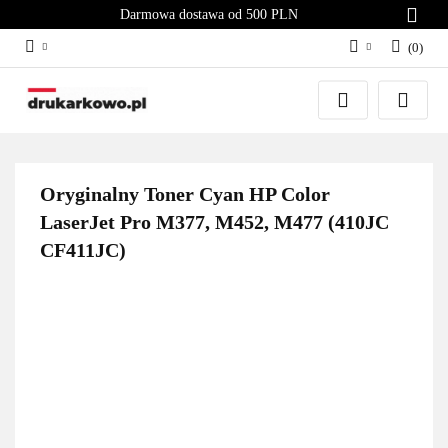
Darmowa dostawa od 500 PLN
(
0
)
Zaloguj się
Załóż konto
Dodaj zgłoszenie
Zgody cookies
Oryginalny Toner Cyan HP Color
LaserJet Pro M377, M452, M477 (410JC
CF411JC)