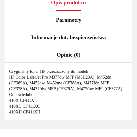
Opis produktu
Parametry
Informacje dot. bezpieczeństwa
Opinie (0)
Oryginalny toner HP przeznaczony do modeli:
HP Color LaserJet Pro M377dw MFP (M5H23A), M452dn
(CF389A), M452dw, M452nw (CF388A), M477fdn MFP
(CF378A), M477fdw MFP (CF379A), M477fnw MFP (CF377A)
Odpowiednik:
410X CF411X
410XC CF411XC
410XH CF411XH