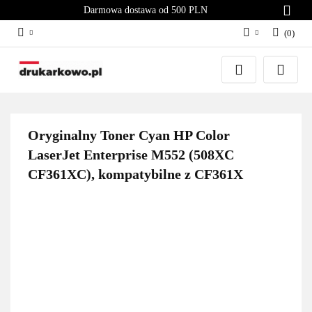
Darmowa dostawa od 500 PLN
(
0
)
Zaloguj się
Załóż konto
Dodaj zgłoszenie
Zgody cookies
Oryginalny Toner Cyan HP Color
LaserJet Enterprise M552 (508XC
CF361XC), kompatybilne z CF361X