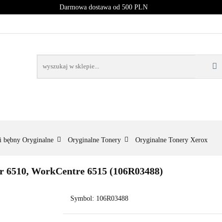
Darmowa dostawa od 500 PLN
PROMOCJE
NOWOŚCI
BESTSELLERY
BLOG
NOWOŚCI
BESTSELLERY
i bębny Oryginalne
Oryginalne Tonery
Oryginalne Tonery Xerox
r 6510, WorkCentre 6515 (106R03488)
Symbol:
106R03488