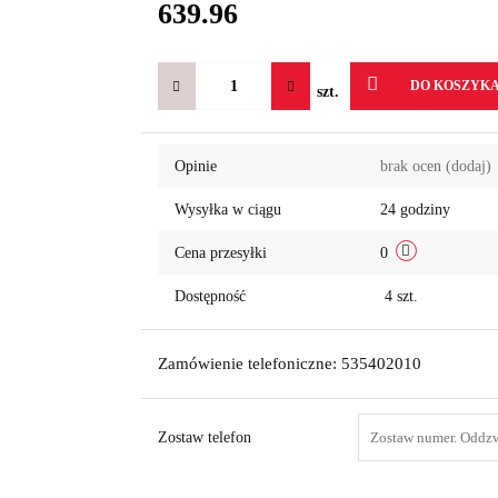
639.96
DO KOSZYK
szt.
Opinie
brak ocen
(dodaj)
Wysyłka w ciągu
24 godziny
Cena przesyłki
0
Dostępność
4
szt.
Zamówienie telefoniczne: 535402010
Zostaw telefon