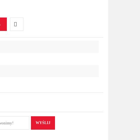
A
Do
przechowalni
WYŚLIJ