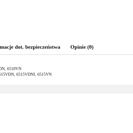
macje dot. bezpieczeństwa
Opinie (0)
VDN, 6510VN
 6515VDN, 6515VDNI, 6515VN