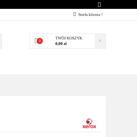
KONTAKT
Strefa klienta
Zaloguj się
Załóż konto
TWÓJ KOSZYK
0
0,00 zł
Dodaj zgłoszenie
Zgody cookies
BLOG
KONTAKT