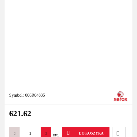
Symbol:
006R04835
621.62
DO KOSZYKA
szt.