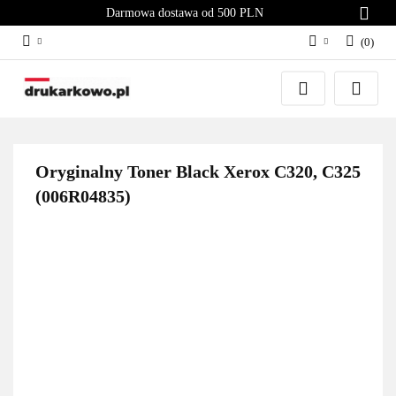
Darmowa dostawa od 500 PLN
(
0
)
Zaloguj się
Załóż konto
Dodaj zgłoszenie
Zgody cookies
Oryginalny Toner Black Xerox C320, C325
(006R04835)