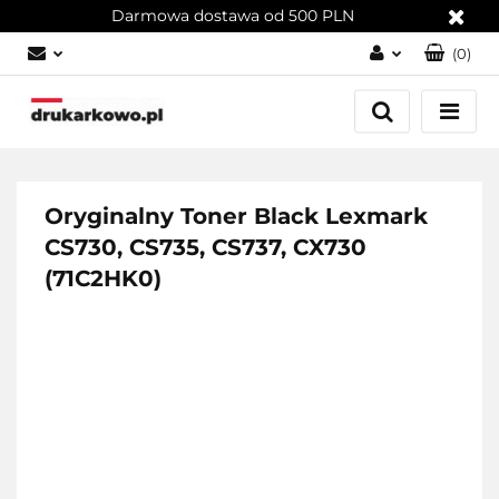
Darmowa dostawa od 500 PLN
(
0
)
Zaloguj się
Załóż konto
Dodaj zgłoszenie
Zgody cookies
Oryginalny Toner Black Lexmark
CS730, CS735, CS737, CX730
(71C2HK0)