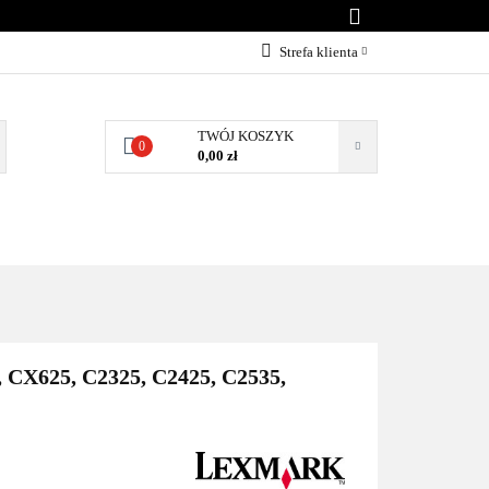
KONTAKT
Strefa klienta
Zaloguj się
Załóż konto
TWÓJ KOSZYK
0
0,00 zł
Dodaj zgłoszenie
Zgody cookies
BLOG
KONTAKT
CX625, C2325, C2425, C2535,