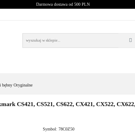
Darmowa dostawa od 500 PLN
PROMOCJE
NOWOŚCI
BESTSELLERY
BLOG
NOWOŚCI
BESTSELLERY
i bębny Oryginalne
ark CS421, CS521, CS622, CX421, CX522, CX622, 
Symbol:
78C0Z50