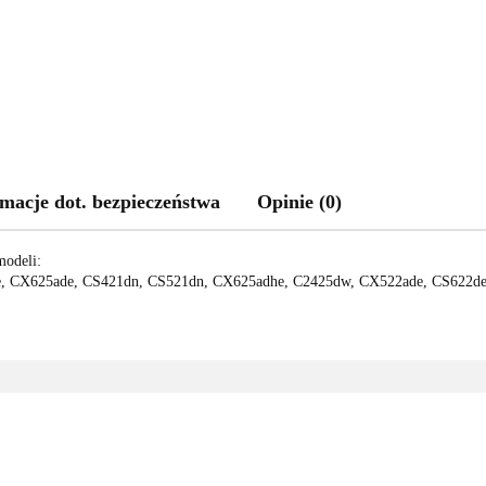
macje dot. bezpieczeństwa
Opinie (0)
odeli:
, CX625ade, CS421dn, CS521dn, CX625adhe, C2425dw, CX522ade, CS622