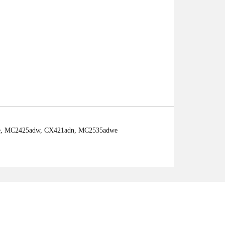
de, MC2425adw, CX421adn, MC2535adwe