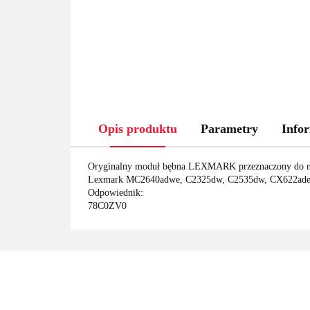
Opis produktu
Parametry
Infor
Oryginalny moduł bębna LEXMARK przeznaczony do m
Lexmark MC2640adwe, C2325dw, C2535dw, CX622ade
Odpowiednik:
78C0ZV0