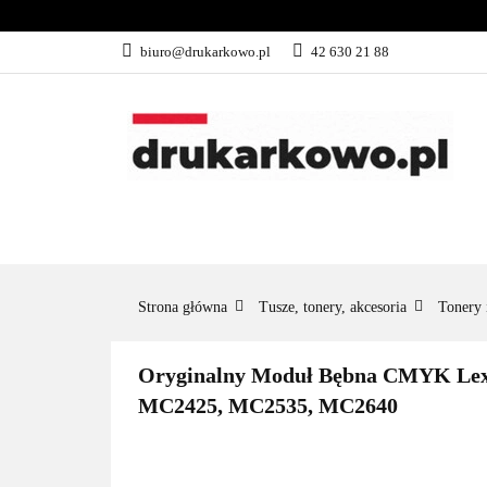
KATEGORIE
biuro@drukarkowo.pl
42 630 21 88
KATEGORIE
PROMOCJE
Strona główna
Tusze, tonery, akcesoria
Tonery 
Oryginalny Moduł Bębna CMYK Lexm
MC2425, MC2535, MC2640