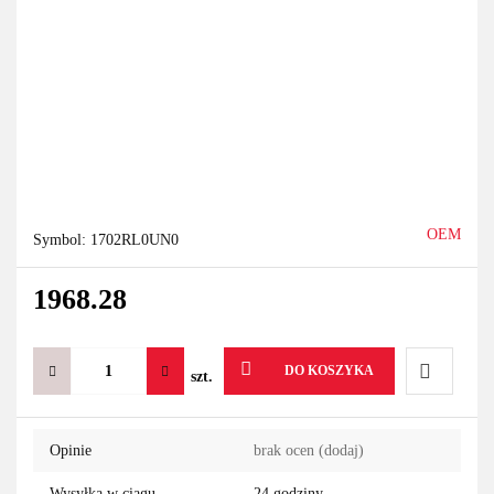
OEM
Symbol:
1702RL0UN0
1968.28
DO KOSZYKA
szt.
Do
Opinie
brak ocen
(dodaj)
przechowa
Wysyłka w ciągu
24 godziny