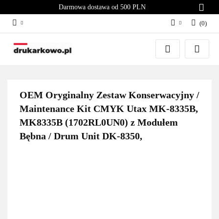
Darmowa dostawa od 500 PLN
(
0
)
Zaloguj się
Załóż konto
Dodaj zgłoszenie
Zgody cookies
OEM Oryginalny Zestaw Konserwacyjny /
Maintenance Kit CMYK Utax MK-8335B,
MK8335B (1702RL0UN0) z Modułem
Bębna / Drum Unit DK-8350,