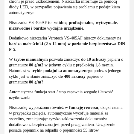
chroni je przed uszkodzeniem. Niszczarka informuje za pomocą
diody LED, w przypadku pojawienia się problemu z podajnikiem
automatycznym.
Niszczarka VS-405AF to
solidne, profesjonalne, wytrzymałe,
niezawodne i bardzo wydajne urządzenie.
Dodatkowo niszczarka Verotech VS-405AF niszczy dokumenty na
bardzo małe ścinki (2 x 12 mm) w poziomie bezpieczeństwa DIN
P-5.
W
trybie manualnym
pozwala zniszczyć
do 10 arkuszy
papieru o
gramaturze
80 g/m2
w jednym cyklu z prędkością 1,8 m/min.
Natomiast w
trybie podajnika automatycznego
podczas jednego
cyklu jest w stanie zniszczyć
do 400 arkuszy
papieru o
gramaturze
80 g/m?
.
Automatyczna funkcja start / stop zapewnia wygodę i łatwość
użytkowania.
Niszczarkę wyposażono również w
funkcję rewersu
, dzięki czemu
w przypadku zacięcia, automatycznie wycofuje materiał ze
szczeliny, zmniejszając ryzyko zakleszczenia dokumentów
dodatkowo zabezpieczona jest przed przegrzaniem. Urządzenie
posiada pojemnik na odpadki o pojemności 55 litrów.