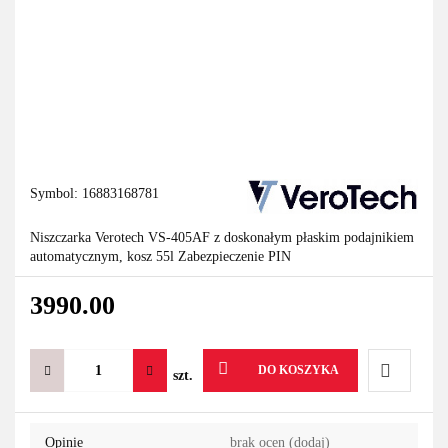
Symbol:
16883168781
Niszczarka Verotech VS-405AF z doskonałym płaskim podajnikiem
automatycznym, kosz 55l Zabezpieczenie PIN
3990.00
DO KOSZYKA
szt.
Do
Opinie
brak ocen
(dodaj)