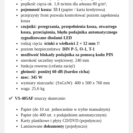
prędkość cięcia ok. 1,8 m/min dla arkusza 80 g/m²;
pojemność kosza: 55 l
(papier / karta kredytowa)
przejrzysty front pozwala kontrolować poziom zapełnienia
kosza
czujniki: przegrzania, przepełnienia kosza, otwartego
kosza, przeciążenia, błędu podajnika automatycznego
sygnalizowane diodami LED
rodzaj cięcia:
ścinki o wielkości 2 × 12 mm !!
poziom bezpieczeństwa:
DIN P-5, O-1, T-1
możliwość blokady podajnika za pomocą kodu PIN
szerokość szczeliny wejściowej: 240 mm
funkcja rewersu (cofania zacięć)
głośność: poniżej 60 dB (bardzo cicha)
moc: 345 W
wymiary niszczarki: (SxGxW): 400 x 500 x 760 mm
waga: 25,6 kg
✅ VS-405AF
niszczy skutecznie:
Papier (do 10 szt. jednocześnie w trybie manualnym)
Papier (do 400 szt. z podajnikiem automatycznym)
Karty plastikowe i płyty CD/DVD (pojedynczo)
Laminowane
dokumenty
(pojedynczo)