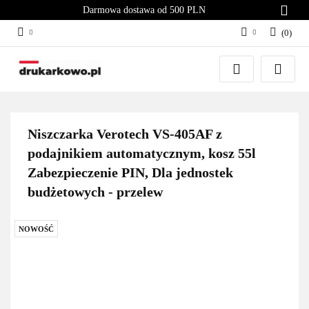
Darmowa dostawa od 500 PLN
(
0
)
Zaloguj się
Załóż konto
Dodaj zgłoszenie
Zgody cookies
Niszczarka Verotech VS-405AF z
podajnikiem automatycznym, kosz 55l
Zabezpieczenie PIN, Dla jednostek
budżetowych - przelew
NOWOŚĆ