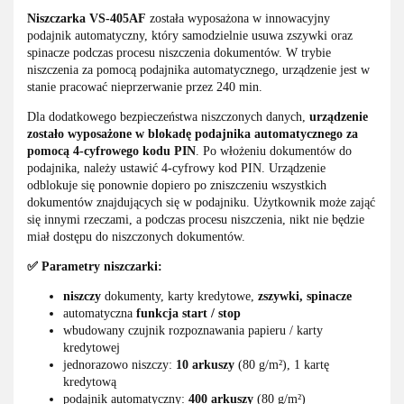
Niszczarka VS-405AF
została wyposażona w innowacyjny
podajnik automatyczny, który samodzielnie usuwa zszywki oraz
spinacze podczas procesu niszczenia dokumentów. W trybie
niszczenia za pomocą podajnika automatycznego, urządzenie jest w
stanie pracować nieprzerwanie przez 240 min.
Dla dodatkowego bezpieczeństwa niszczonych danych,
urządzenie
zostało wyposażone w blokadę podajnika automatycznego za
pomocą 4-cyfrowego kodu PIN
. Po włożeniu dokumentów do
podajnika, należy ustawić 4-cyfrowy kod PIN. Urządzenie
odblokuje się ponownie dopiero po zniszczeniu wszystkich
dokumentów znajdujących się w podajniku. Użytkownik może zająć
się innymi rzeczami, a podczas procesu niszczenia, nikt nie będzie
miał dostępu do niszczonych dokumentów.
✅ Parametry niszczarki:
niszczy
dokumenty, karty kredytowe,
zszywki, spinacze
automatyczna
funkcja start / stop
wbudowany czujnik rozpoznawania papieru / karty
kredytowej
jednorazowo niszczy:
10 arkuszy
(80 g/m²), 1 kartę
kredytową
podajnik automatyczny:
400 arkuszy
(80 g/m²)